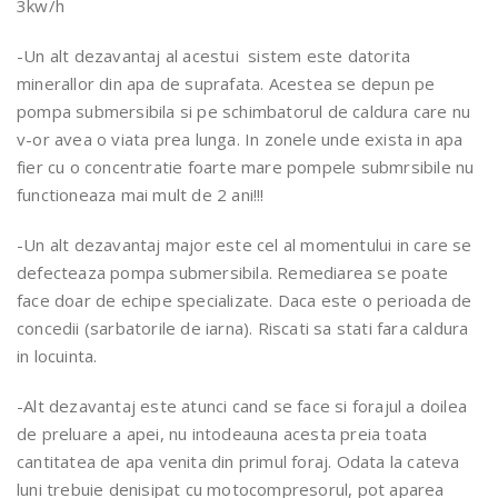
3kw/h
-Un alt dezavantaj al acestui sistem este datorita
minerallor din apa de suprafata. Acestea se depun pe
pompa submersibila si pe schimbatorul de caldura care nu
v-or avea o viata prea lunga. In zonele unde exista in apa
fier cu o concentratie foarte mare pompele submrsibile nu
functioneaza mai mult de 2 ani!!!
-Un alt dezavantaj major este cel al momentului in care se
defecteaza pompa submersibila. Remediarea se poate
face doar de echipe specializate. Daca este o perioada de
concedii (sarbatorile de iarna). Riscati sa stati fara caldura
in locuinta.
-Alt dezavantaj este atunci cand se face si forajul a doilea
de preluare a apei, nu intodeauna acesta preia toata
cantitatea de apa venita din primul foraj. Odata la cateva
luni trebuie denisipat cu motocompresorul, pot aparea