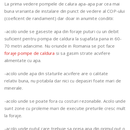
La prima vedere pompele de calura apa-apa par cea mai
buna vrarianta de instalare din punct de vedere al COP-ului
(coeficent de randament) dar doar in anumite conditii:
-acolo unde se gaseste apa din foraje puturi cu un debit
suficient pentru pompa de caldura la supafata pana in 60-
70 metri adancime. Nu oriunde in Romania se pot face
foraje pompe de caldura
si sa gasim strate acvifere
alimentate cu apa.
-acolo unde apa din staturile acvifere are o calitate
relativ buna, nu potabila dar nici cu depasiri foate mari de
minerale.
-acolo unde se poate fora cu costuri rezonabile. Acolo unde
sunt zone cu proleme mari de executie preturile cresc mult
la foraje.
-acolo unde putul care trebuie sa preia apa din primul put o