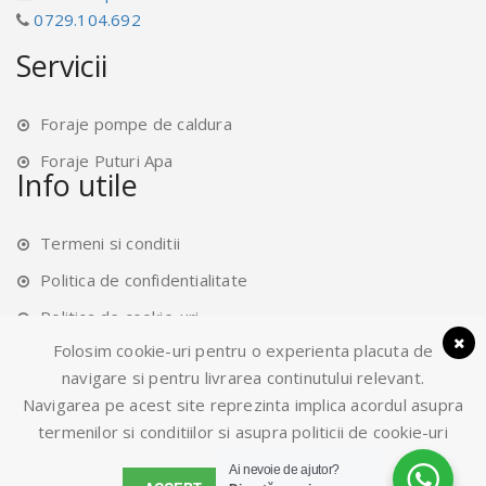
0729.104.692
Servicii
Foraje pompe de caldura
Foraje Puturi Apa
Info utile
Termeni si conditii
Politica de confidentialitate
Politica de cookie-uri
Folosim cookie-uri pentru o experienta placuta de
Setari confidentialitate
navigare si pentru livrarea continutului relevant.
Navigarea pe acest site reprezinta implica acordul asupra
termenilor si conditiilor si asupra politicii de cookie-uri
©
2026
foraje-puturi.ro.
Created by
alfadevelopers.ro
Ai nevoie de ajutor?