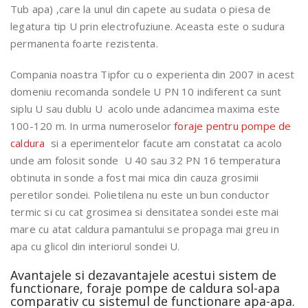
Tub apa) ,care la unul din capete au sudata o piesa de
legatura tip U prin electrofuziune. Aceasta este o sudura
permanenta foarte rezistenta.
Compania noastra Tipfor cu o experienta din 2007 in acest
domeniu recomanda sondele U PN 10 indiferent ca sunt
siplu U sau dublu U acolo unde adancimea maxima este
100-120 m. In urma numeroselor
foraje pentru pompe de
caldura
si a eperimentelor facute am constatat ca acolo
unde am folosit sonde U 40 sau 32 PN 16 temperatura
obtinuta in sonde a fost mai mica din cauza grosimii
peretilor sondei. Polietilena nu este un bun conductor
termic si cu cat grosimea si densitatea sondei este mai
mare cu atat caldura pamantului se propaga mai greu in
apa cu glicol din interiorul sondei U.
Avantajele si dezavantajele acestui sistem de
functionare, foraje pompe de caldura sol-apa
comparativ cu sistemul de functionare apa-apa.