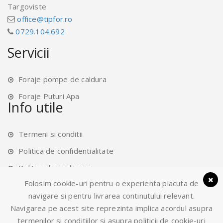
Targoviste
office@tipfor.ro
0729.104.692
Servicii
Foraje pompe de caldura
Foraje Puturi Apa
Info utile
Termeni si conditii
Politica de confidentialitate
Politica de cookie-uri
Folosim cookie-uri pentru o experienta placuta de
Setari confidentialitate
navigare si pentru livrarea continutului relevant.
Navigarea pe acest site reprezinta implica acordul asupra
termenilor si conditiilor si asupra politicii de cookie-uri