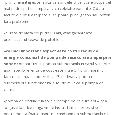
-primul avantaj este faptul ca sondele U verticale ocupa cel
mai putin spatiu comparativ cu celelalte variante. Odata
facute ele pt fi astupate si se poate pune gazon sau beton
fara probleme.
-durata de viata cel putin 50 ani, atat garanteaza
producatorul teava de polietilena
–
cel mai important aspect este costul redus de
energie consumat de pompa de recirculare a apei prin
sonde
comparativ cu pompa submersibila in cazul variantei
apa –apa. Diferenta de cost este intre 5-10 ori mai mic
fata de pompa submersibila. Ganditiva ca pompa
submersibila functioneaza la fel de mult ca si pompa de
calura.
-pompa de circulare la foraje pompe de caldura sol – apa
o gasiti la orice magazin de instalatii mai serios si se
poate monta foarte usor, pe cand pompa submersibila din