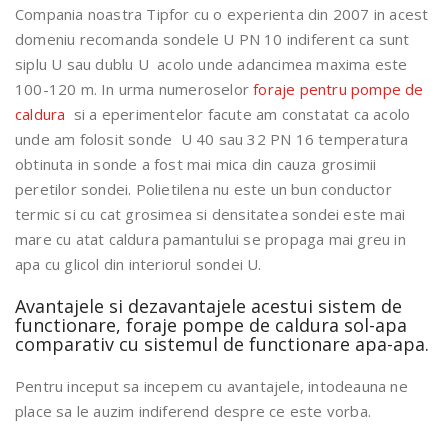
Compania noastra Tipfor cu o experienta din 2007 in acest
domeniu recomanda sondele U PN 10 indiferent ca sunt
siplu U sau dublu U acolo unde adancimea maxima este
100-120 m. In urma numeroselor
foraje pentru pompe de
caldura
si a eperimentelor facute am constatat ca acolo
unde am folosit sonde U 40 sau 32 PN 16 temperatura
obtinuta in sonde a fost mai mica din cauza grosimii
peretilor sondei. Polietilena nu este un bun conductor
termic si cu cat grosimea si densitatea sondei este mai
mare cu atat caldura pamantului se propaga mai greu in
apa cu glicol din interiorul sondei U.
Avantajele si dezavantajele acestui sistem de
functionare, foraje pompe de caldura sol-apa
comparativ cu sistemul de functionare apa-apa.
Pentru inceput sa incepem cu avantajele, intodeauna ne
place sa le auzim indiferend despre ce este vorba.